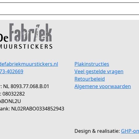
efabriekmuurstickers.nl
Plakinstructies
573-402669
Veel gestelde vragen
Retourbeleid
 NL 8093.77.068.B.01
Algemene voorwaarden
: 08032282
RABONL2U
ank: NL02RABO0334852943
Design
&
realisatie:
GHP-on