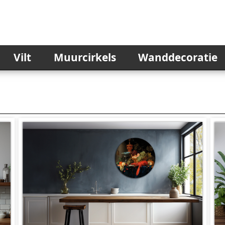
Vilt
Muurcirkels
Wanddecoratie