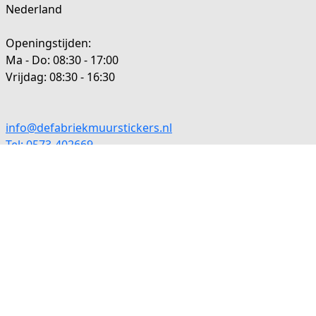
Nederland
Openingstijden:
Ma - Do: 08:30 - 17:00
Vrijdag: 08:30 - 16:30
info@defabriekmuurstickers.nl
Tel: 0573-402669
BTWnr: NL 8093.77.068.B.01
KvK nr: 08032282
BIC: RABONL2U
Rabobank: NL02RABO0334852943
Plakinstructies
Veel gestelde vragen
Retourbeleid