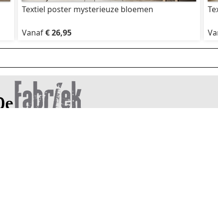
Textiel poster mysterieuze bloemen
Te
Vanaf
€ 26,95
Va
efabriekmuurstickers.nl
Plakinstructies
573-402669
Veel gestelde vragen
Retourbeleid
 NL 8093.77.068.B.01
Algemene voorwaarden
: 08032282
RABONL2U
ank: NL02RABO0334852943