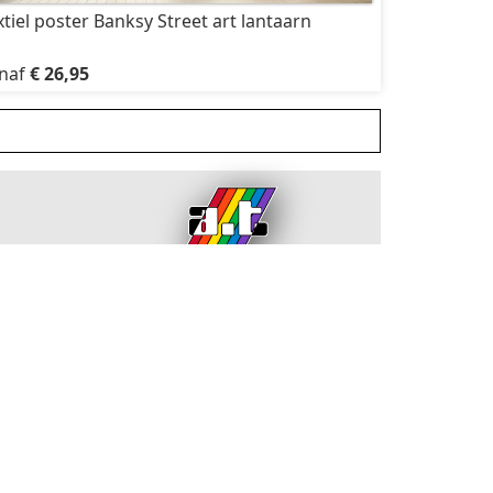
xtiel poster Banksy Street art lantaarn
naf
€ 26,95
AT Reklame
login