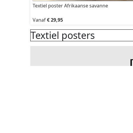
Textiel poster Afrikaanse savanne
Vanaf
€ 29,95
Textiel posters
Holterweg 3
info@d
7245 AL Laren (Gld)
Tel: 0
Nederland
BTWnr:
Openingstijden:
KvK nr
Ma - Do: 08:30 - 17:00
BIC: 
Vrijdag: 08:30 - 16:30
Rabob