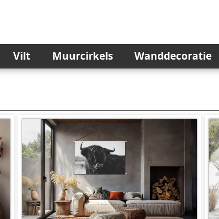
Vilt
Muurcirkels
Wanddecoratie